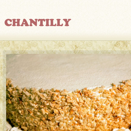
Endúlzate
La preparación de tartas es una 
especialidades. Contamos con una 
cualificada con amplia experienci
consigue dotarlas de un sabor único
Recomendamos probar nuestras au
suspiro, capuchina y de espinacas